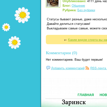
Опубликовано:
4111 день наз
Блог:
Общение
Рубрика:
Без рубрики
Статусы бывают разные, даже несколько
Давайте делиться статусами!
Выкладываем самые самые, можете сво
←
Каким видом спорта вы за
Комментарии (0)
Нет комментариев. Ваш будет первым!
Добавить комментарий
RSS-лента
ГЛАВНАЯ
НОВ