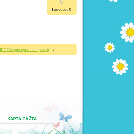
0
Голосов: 0
РОСЫ (конкурс завершен)
→
М
КАРТА САЙТА