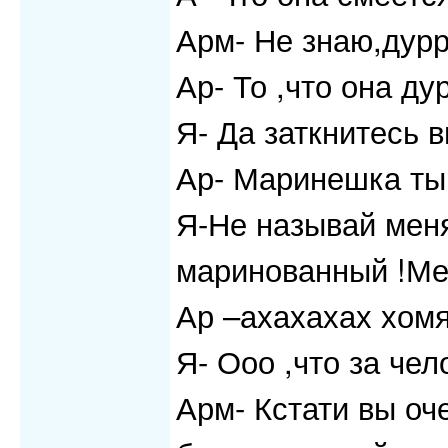
Арм- Не знаю,дур
Ар- То ,что она ду
Я- Да заткнитесь 
Ар- Маринешка ты
Я-Не называй меня
маринованный !Ме
Ар –ахахахах хомя
Я- Ооо ,что за чел
Арм- Кстати вы оч