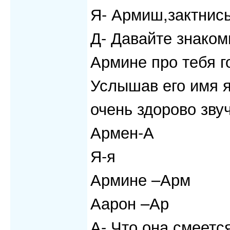
Я- Армиш,зактнис
Д- Давайте знаком
Армине про тебя г
Услышав его имя я
очень здорово звуч
Армен-А
Я-я
Армине –Арм
Аарон –Ар
А- Что она смеетс