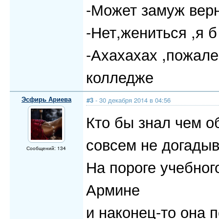
-Может замуж вер
-Нет,жениться ,я 
-Ахахахах ,пожале
колледже
Эсфирь Ариева
#3
- 30 декабря 2014 в 04:56
Кто бы знал чем о
совсем не догадыв
Сообщений: 134
На пороге учебног
Армине
и наконец-то она 