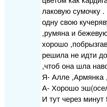
лаковую сумочку .
одну свою кучеряв
,румяна и бежевую
хорошо ,побрызгав
решила не идти до
,чтоб она шла нав
Я- Алле ,Армянка 
А- Хорошо эш(осе
И тут через минут