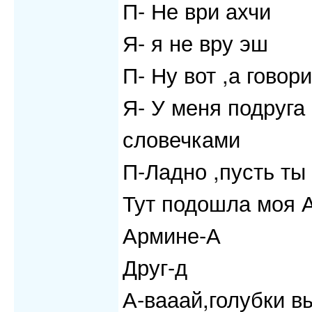
П- Не ври ахчи
Я- я не вру эш
П- Ну вот ,а говор
Я- У меня подруга
словечками
П-Ладно ,пусть ты
Тут подошла моя А
Армине-А
Друг-д
А-вааай,голубки в