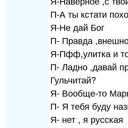
Я-Наверное ,с тво
П-А ты кстати пох
Я-Не дай Бог
П- Правда ,внешно
Я-Пфф,улитка и то
П- Ладно ,давай пр
Гульчитай?
Я- Вообще-то Мар
П- Я тебя буду на
Я- нет , я русская