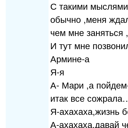
С такими мыслями
обычно ,меня ждал
чем мне заняться 
И тут мне позвони
Армине-а
Я-я
А- Мари ,а пойдем
итак все сожрала
Я-ахахаха,жизнь б
А-ахахаха.давай ч