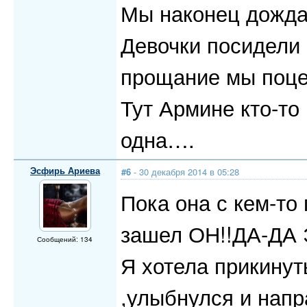
Мы наконец дожда
Девочки посидели 
прощание мы поце
Тут Армине кто-то
одна….
Эсфирь Ариева
#6
- 30 декабря 2014 в 05:28
Пока она с кем-то 
зашел ОН!!ДА-ДА
Сообщений: 134
Я хотела прикинут
,улыбнулся и напр