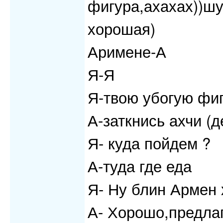
фигура,ахахах))шу
хорошая)
Аримене-А
Я-Я
Я-твою убогую фи
А-заткнись ахчи (д
Я- куда пойдем ?
А-туда где еда
Я- Ну блин Армен 
А- Хорошо,предлаг