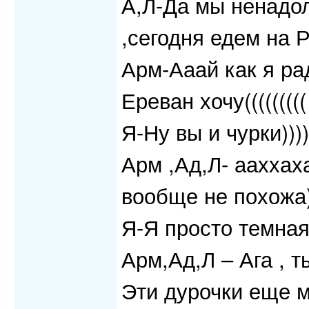
А,Л-Да мы ненадол
,сегодня едем на 
Арм-Ааай как я ра
Ереван хочу(((((((((
Я-Ну вы и чурки)))
Арм ,Ад,Л- ааххаха
вообще не похожа)
Я-Я просто темная
Арм,Ад,Л – Ага , 
Эти дурочки еще м