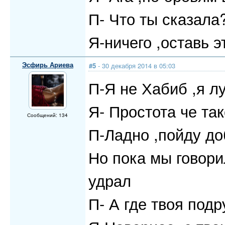
П- Что ты сказала
Я-ничего ,оставь 
Эсфирь Ариева
#5
- 30 декабря 2014 в 05:03
П-Я не Хабиб ,я л
Я- Простота че та
Сообщений: 134
П-Ладно ,пойду до
Но пока мы говори
удрал
П- А где твоя под