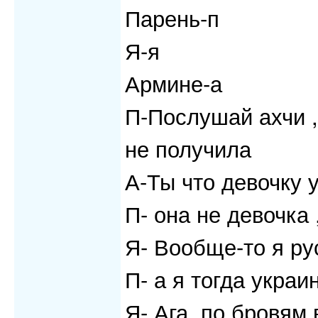
Парень-п
Я-я
Армине-а
П-Послушай ахчи ,
не получила
А-Ты что девочку 
П- она не девочка
Я- Вообще-то я ру
П- а я тогда украи
Я- Ага ,по бровям