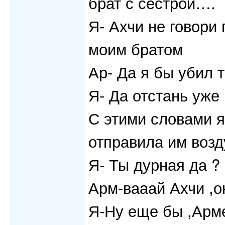
брат с сестрой….
Я- Ахчи не говори 
моим братом
Ар- Да я бы убил 
Я- Да отстань уже
С этими словами я 
отправила им воз
Я- Ты дурная да ?
Арм-вааай Ахчи ,
Я-Ну еще бы ,Арме