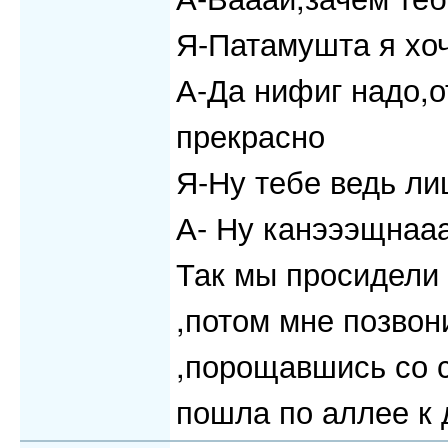
Я-Патамушта я хо
А-Да нифиг надо,о
прекрасно
Я-Ну тебе ведь ли
А- Ну канэээщнааа
Так мы просидели 
,потом мне позвон
,порощавшись со 
пошла по аллее к 