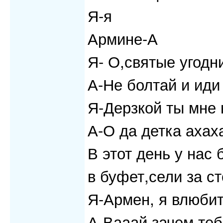
Я-я
Армине-А
Я- О,святые угодн
А-Не болтай и иди
Я-Дерзкой ты мне
А-О да детка ахах
В этот день у нас
в буфет,сели за с
Я-Армен, я влюбит
А-Вааай,зачем теб