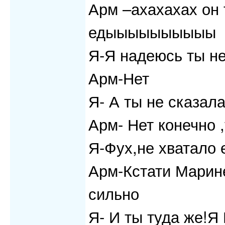
Арм –ахахахах он 
едыыыыыыыыыы
Я-Я надеюсь ты не
Арм-Нет
Я- А ты не сказал
Арм- Нет конечно 
Я-Фух,не хватало 
Арм-Кстати Марин
сильно
Я- И ты туда же!Я