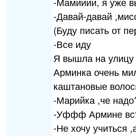
-Мамииии, я уже 
-Давай-давай ,мис
(Буду писать от п
-Все иду
Я вышла на улицу 
Арминка очень мил
каштановые волосы
-Марийка ,че надо
-Уффф Армине вст
-Не хочу учиться ,