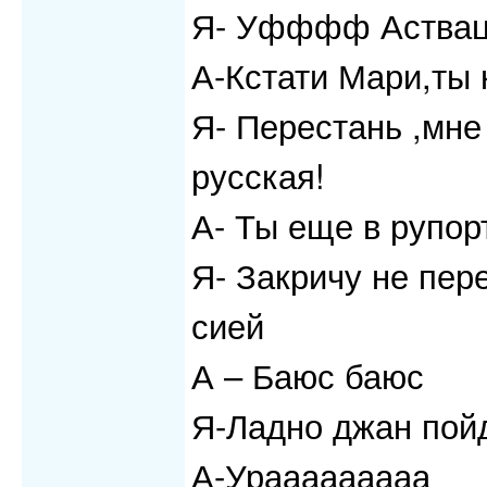
Я- Уфффф Аствац(Б
А-Кстати Мари,ты 
Я- Перестань ,мне 
русская!
А- Ты еще в рупор
Я- Закричу не пер
сией
А – Баюс баюс
Я-Ладно джан пойд
А-Урааааааааа