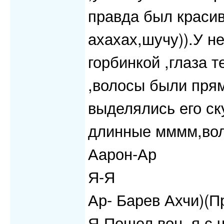
правда был красив
ахахах,шучу)).У не
горбинкой ,глаза 
,волосы были прям
выделялись его ск
длинные мммм,воло
Аарон-Ар
Я-Я
Ар- Барев Ахчи)(П
Я-Пошел вон, я с 