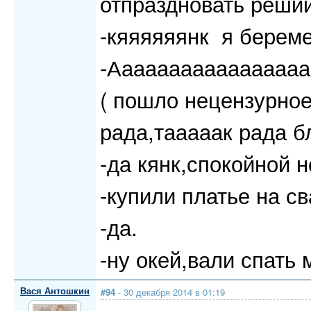
отпраздновать решии
-кяяяяяянк я береме
-Аааааааааааааааа
( пошло нецензурное
рада,тааааак рада б
-да кянк,спокойной но
-купили платье на с
-да.
-ну окей,вали спать 
Вася Антошкин
#94
- 30 декабря 2014 в 01:19