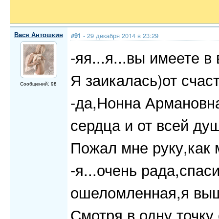
Вася Антошкин
#91
- 29 декабря 2014 в 23:29
-яя...я...вы имеете в 
Я заикалась)от счаст
Сообщений: 98
-да,Нонна Армановна
сердца и от всей душ
Пожал мне руку,как 
-я...очень рада,спаси
ошеломленная,я вышл
Смотря в одну точку,