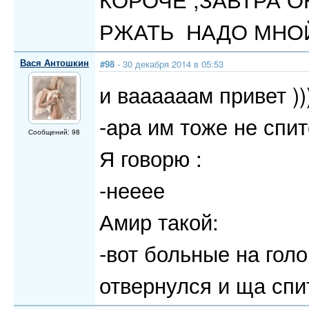
РЖАТЬ НАДО МНОЙ)
Вася Антошкин
#98
- 30 декабря 2014 в 05:53
и ваааааам привет ))
-ара им тоже не спи
Сообщений: 98
Я говорю :
-нееее
Амир такой:
-вот больные на голо
отвернулся и ща спит