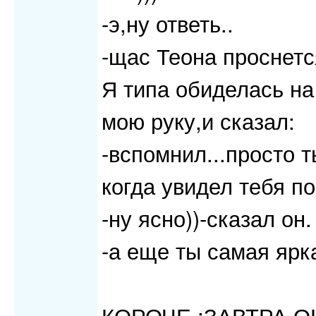
-э,ну ответь..
-щас Теона проснется
Я типа обиделась на 
мою руку,и сказал:
-вспомнил...просто 
когда увидел тебя по
-ну ясно))-сказал он.
-а еще ты самая ярк
КОРОЧЕ ;ЗАВТРА О