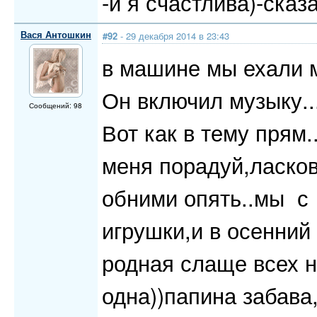
-и я счастлива)-сказа
Вася Антошкин
#92
- 29 декабря 2014 в 23:43
в машине мы ехали м
Он включил музыку..
Сообщений: 98
Вот как в тему прям
меня порадуй,ласко
обними опять..мы с
игрушки,и в осенний
родная слаще всех н
одна))папина забава