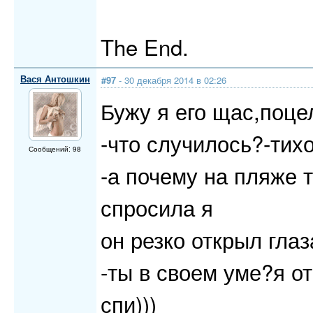
The End.
Вася Антошкин
#97
- 30 декабря 2014 в 02:26
Бужу я его щас,поце
-что случилось?-тихо
Сообщений: 98
-а почему на пляже 
спросила я
он резко открыл глаз
-ты в своем уме?я от
спи)))