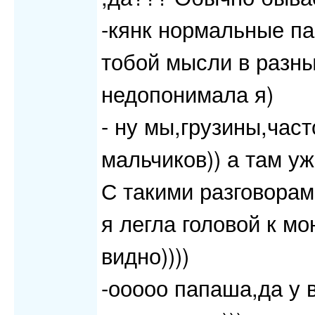
-кянк нормальные пар
тобой мысли в разные
недопонимала я)
- ну мы,грузины,час
мальчиков)) а там уж
С такими разговорам
я легла головой к м
видно))))
-ооооо папаша,да у 