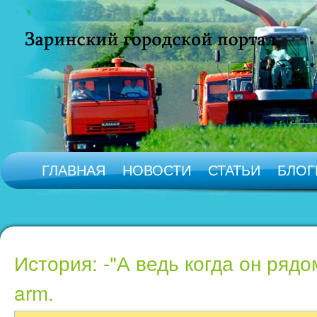
ГЛАВНАЯ
НОВОСТИ
СТАТЬИ
БЛОГ
История: -"А ведь когда он рядо
arm.