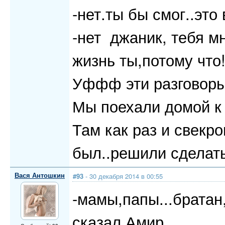
-нет.ты бы смог..это
-нет джаник, тебя м
жизнь ты,потому что
Уффф эти разговоры 
Мы поехали домой к 
Там как раз и свекр
был..решили сделать
Вася Антошкин
#93
- 30 декабря 2014 в 00:55
-мамы,папы...братан,
сказал Амир.